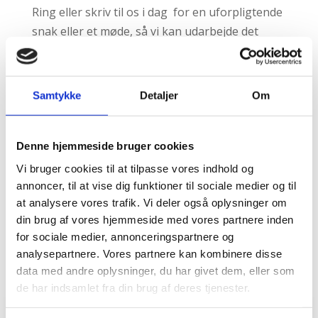
Ring eller skriv til os i dag for en uforpligtende
snak eller et møde, så vi kan udarbejde det
bedst mulige tilbud til netop Jer:
tlf.
22 87 00
16
eller
send os en mail her
.
Samtykke
Detaljer
Om
Denne hjemmeside bruger cookies
Vi bruger cookies til at tilpasse vores indhold og
annoncer, til at vise dig funktioner til sociale medier og til
at analysere vores trafik. Vi deler også oplysninger om
JM Manpower ApS
din brug af vores hjemmeside med vores partnere inden
Adresse
for sociale medier, annonceringspartnere og
analysepartnere. Vores partnere kan kombinere disse
Agertoften 1
data med andre oplysninger, du har givet dem, eller som
DK- 5550 Langeskov
de har indsamlet fra din brug af deres tjenester.
Telefon