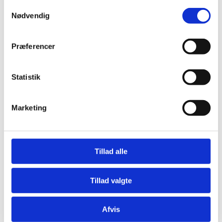
Samtykkevalg
+45 22 87 00 16
Nødvendig
E-mail
Præferencer
info@jm-manpower.dk
Statistik
CVR.: 36 40 74 41
Marketing
Hvorfor vælge os
Medlem af Dansk Erhverv
Tillad alle
Mange års erfaring
Kvalificeret udenlandsk arbejdstkraft
Tillad valgte
Vores vikarer har gode vilkår
Afvis
24/7 hotline til rådighed